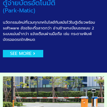
ตู้จ่ายบัตรอัตโนมัติ
(Park-Matic)
นวัตกรรมใหม่ที่รวมทุกเทคโนโลยีทันสมัยไว้ในตู้เดียวพร้อม
software อัจฉริยะที่ฉลาดกว่า อ่านป้ายทะเบียนรถแบบ 2
ระบบแม่นยำกว่า แจ้งเตือนผ่านมือถือ เช่น กระดาษพิมพ์
บัตรจอดรถใกล้หมด
SEE MORE