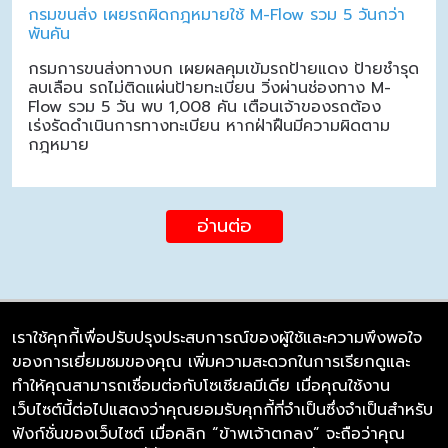
กรมขนส่ง เผยรถผิดกฎหมายใช้ M-Flow รวม 5 วันกว่า
พันคัน
กรมการขนส่งทางบก เผยผลคุมเข้มรถป้ายแดง ป้ายชำรุด
ลบเลือน รถไม่ติดแผ่นป้ายทะเบียน วิ่งผ่านช่องทาง M-
Flow รวม 5 วัน พบ 1,008 คัน เตือนเจ้าของรถต้อง
เร่งรัดดำเนินการทางทะเบียน หากฝ่าฝืนมีความผิดตาม
กฎหมาย
อ่านต่อ
เราใช้คุกกี้เพื่อปรับปรุงประสบการณ์ของผู้ใช้และความพึงพอใจ
ของการเยี่ยมชมของคุณ เพิ่มความสะดวกในการเรียกดูและ
บริษัท ซิมลิงค์ จำกัด
ทำให้คุณสามารถเชื่อมต่อกับโซเชียลมีเดีย เมื่อคุณใช้งาน
98/226 Bangrakyai-Baanmai Road,
เว็บไซต์นี้ต่อไปแสดงว่าคุณยอมรับคุกกี้ที่จำเป็นซึ่งจำเป็นสำหรับ
Bangyai, Nonthaburi 11140
ฟังก์ชั่นของเว็บไซต์ เมื่อคลิก “ข้าพเจ้าตกลง” จะถือว่าคุณ