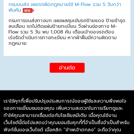
กรมขนส่ง เผยรถผิดกฎหมายใช้ M-Flow รวม 5 วันกว่า
พันคัน
กรมการขนส่งทางบก เผยผลคุมเข้มรถป้ายแดง ป้ายชำรุด
ลบเลือน รถไม่ติดแผ่นป้ายทะเบียน วิ่งผ่านช่องทาง M-
Flow รวม 5 วัน พบ 1,008 คัน เตือนเจ้าของรถต้อง
เร่งรัดดำเนินการทางทะเบียน หากฝ่าฝืนมีความผิดตาม
กฎหมาย
อ่านต่อ
เราใช้คุกกี้เพื่อปรับปรุงประสบการณ์ของผู้ใช้และความพึงพอใจ
ของการเยี่ยมชมของคุณ เพิ่มความสะดวกในการเรียกดูและ
บริษัท ซิมลิงค์ จำกัด
ทำให้คุณสามารถเชื่อมต่อกับโซเชียลมีเดีย เมื่อคุณใช้งาน
98/226 Bangrakyai-Baanmai Road,
เว็บไซต์นี้ต่อไปแสดงว่าคุณยอมรับคุกกี้ที่จำเป็นซึ่งจำเป็นสำหรับ
Bangyai, Nonthaburi 11140
ฟังก์ชั่นของเว็บไซต์ เมื่อคลิก “ข้าพเจ้าตกลง” จะถือว่าคุณ