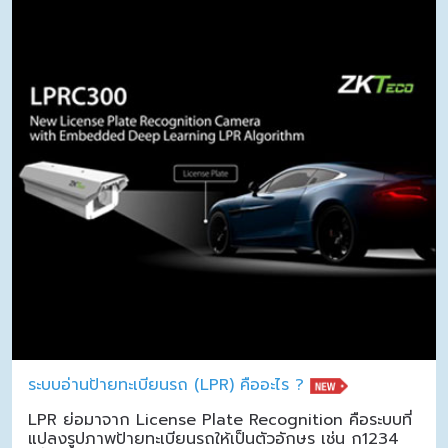
ระบบอ่านป้ายทะเบียนรถ (LPR) คืออะไร ?
LPR ย่อมาจาก License Plate Recognition คือระบบที่
แปลงรูปภาพป้ายทะเบียนรถให้เป็นตัวอักษร เช่น ก1234