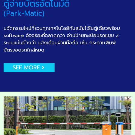
ตู้จ่ายบัตรอัตโนมัติ
(Park-Matic)
นวัตกรรมใหม่ที่รวมทุกเทคโนโลยีทันสมัยไว้ในตู้เดียวพร้อม
software อัจฉริยะที่ฉลาดกว่า อ่านป้ายทะเบียนรถแบบ 2
ระบบแม่นยำกว่า แจ้งเตือนผ่านมือถือ เช่น กระดาษพิมพ์
บัตรจอดรถใกล้หมด
SEE MORE