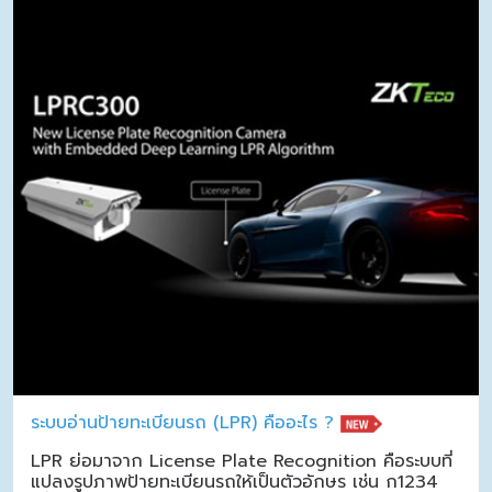
ระบบอ่านป้ายทะเบียนรถ (LPR) คืออะไร ?
LPR ย่อมาจาก License Plate Recognition คือระบบที่
แปลงรูปภาพป้ายทะเบียนรถให้เป็นตัวอักษร เช่น ก1234