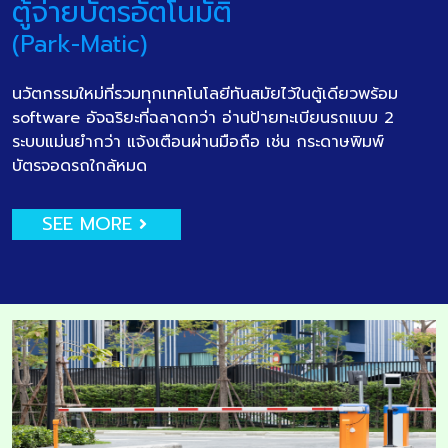
ตู้จ่ายบัตรอัตโนมัติ
(Park-Matic)
นวัตกรรมใหม่ที่รวมทุกเทคโนโลยีทันสมัยไว้ในตู้เดียวพร้อม
software อัจฉริยะที่ฉลาดกว่า อ่านป้ายทะเบียนรถแบบ 2
ระบบแม่นยำกว่า แจ้งเตือนผ่านมือถือ เช่น กระดาษพิมพ์
บัตรจอดรถใกล้หมด
SEE MORE