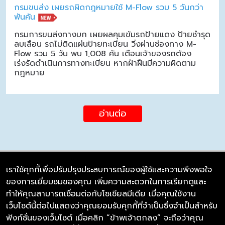
กรมขนส่ง เผยรถผิดกฎหมายใช้ M-Flow รวม 5 วันกว่า
พันคัน
กรมการขนส่งทางบก เผยผลคุมเข้มรถป้ายแดง ป้ายชำรุด
ลบเลือน รถไม่ติดแผ่นป้ายทะเบียน วิ่งผ่านช่องทาง M-
Flow รวม 5 วัน พบ 1,008 คัน เตือนเจ้าของรถต้อง
เร่งรัดดำเนินการทางทะเบียน หากฝ่าฝืนมีความผิดตาม
กฎหมาย
อ่านต่อ
เราใช้คุกกี้เพื่อปรับปรุงประสบการณ์ของผู้ใช้และความพึงพอใจ
ของการเยี่ยมชมของคุณ เพิ่มความสะดวกในการเรียกดูและ
บริษัท ซิมลิงค์ จำกัด
ทำให้คุณสามารถเชื่อมต่อกับโซเชียลมีเดีย เมื่อคุณใช้งาน
98/226 Bangrakyai-Baanmai Road,
เว็บไซต์นี้ต่อไปแสดงว่าคุณยอมรับคุกกี้ที่จำเป็นซึ่งจำเป็นสำหรับ
Bangyai, Nonthaburi 11140
ฟังก์ชั่นของเว็บไซต์ เมื่อคลิก “ข้าพเจ้าตกลง” จะถือว่าคุณ