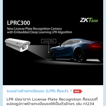
ระบบอ่านป้ายทะเบียนรถ (LPR) คืออะไร ?
LPR ย่อมาจาก License Plate Recognition คือระบบที่
แปลงรูปภาพป้ายทะเบียนรถให้เป็นตัวอักษร เช่น ก1234