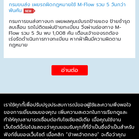
กรมขนส่ง เผยรถผิดกฎหมายใช้ M-Flow รวม 5 วันกว่า
พันคัน
กรมการขนส่งทางบก เผยผลคุมเข้มรถป้ายแดง ป้ายชำรุด
ลบเลือน รถไม่ติดแผ่นป้ายทะเบียน วิ่งผ่านช่องทาง M-
Flow รวม 5 วัน พบ 1,008 คัน เตือนเจ้าของรถต้อง
เร่งรัดดำเนินการทางทะเบียน หากฝ่าฝืนมีความผิดตาม
กฎหมาย
อ่านต่อ
เราใช้คุกกี้เพื่อปรับปรุงประสบการณ์ของผู้ใช้และความพึงพอใจ
ของการเยี่ยมชมของคุณ เพิ่มความสะดวกในการเรียกดูและ
บริษัท ซิมลิงค์ จำกัด
ทำให้คุณสามารถเชื่อมต่อกับโซเชียลมีเดีย เมื่อคุณใช้งาน
98/226 Bangrakyai-Baanmai Road,
เว็บไซต์นี้ต่อไปแสดงว่าคุณยอมรับคุกกี้ที่จำเป็นซึ่งจำเป็นสำหรับ
Bangyai, Nonthaburi 11140
ฟังก์ชั่นของเว็บไซต์ เมื่อคลิก “ข้าพเจ้าตกลง” จะถือว่าคุณ