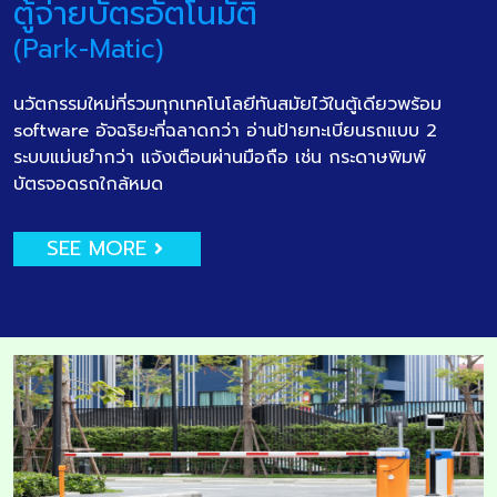
ตู้จ่ายบัตรอัตโนมัติ
(Park-Matic)
นวัตกรรมใหม่ที่รวมทุกเทคโนโลยีทันสมัยไว้ในตู้เดียวพร้อม
software อัจฉริยะที่ฉลาดกว่า อ่านป้ายทะเบียนรถแบบ 2
ระบบแม่นยำกว่า แจ้งเตือนผ่านมือถือ เช่น กระดาษพิมพ์
บัตรจอดรถใกล้หมด
SEE MORE