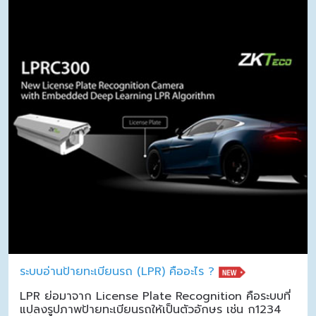
ระบบอ่านป้ายทะเบียนรถ (LPR) คืออะไร ?
LPR ย่อมาจาก License Plate Recognition คือระบบที่
แปลงรูปภาพป้ายทะเบียนรถให้เป็นตัวอักษร เช่น ก1234