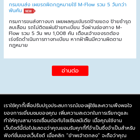
กรมขนส่ง เผยรถผิดกฎหมายใช้ M-Flow รวม 5 วันกว่า
พันคัน
กรมการขนส่งทางบก เผยผลคุมเข้มรถป้ายแดง ป้ายชำรุด
ลบเลือน รถไม่ติดแผ่นป้ายทะเบียน วิ่งผ่านช่องทาง M-
Flow รวม 5 วัน พบ 1,008 คัน เตือนเจ้าของรถต้อง
เร่งรัดดำเนินการทางทะเบียน หากฝ่าฝืนมีความผิดตาม
กฎหมาย
อ่านต่อ
เราใช้คุกกี้เพื่อปรับปรุงประสบการณ์ของผู้ใช้และความพึงพอใจ
ของการเยี่ยมชมของคุณ เพิ่มความสะดวกในการเรียกดูและ
บริษัท ซิมลิงค์ จำกัด
ทำให้คุณสามารถเชื่อมต่อกับโซเชียลมีเดีย เมื่อคุณใช้งาน
98/226 Bangrakyai-Baanmai Road,
เว็บไซต์นี้ต่อไปแสดงว่าคุณยอมรับคุกกี้ที่จำเป็นซึ่งจำเป็นสำหรับ
Bangyai, Nonthaburi 11140
ฟังก์ชั่นของเว็บไซต์ เมื่อคลิก “ข้าพเจ้าตกลง” จะถือว่าคุณ