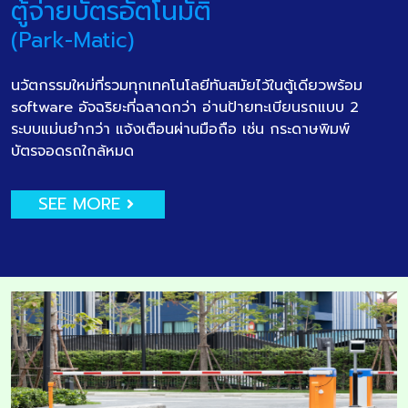
ตู้จ่ายบัตรอัตโนมัติ
(Park-Matic)
นวัตกรรมใหม่ที่รวมทุกเทคโนโลยีทันสมัยไว้ในตู้เดียวพร้อม
software อัจฉริยะที่ฉลาดกว่า อ่านป้ายทะเบียนรถแบบ 2
ระบบแม่นยำกว่า แจ้งเตือนผ่านมือถือ เช่น กระดาษพิมพ์
บัตรจอดรถใกล้หมด
SEE MORE