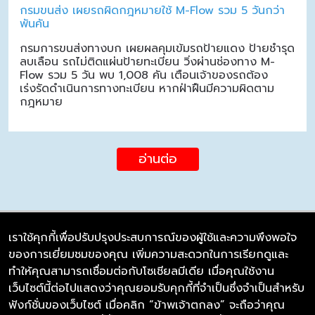
กรมขนส่ง เผยรถผิดกฎหมายใช้ M-Flow รวม 5 วันกว่า
พันคัน
กรมการขนส่งทางบก เผยผลคุมเข้มรถป้ายแดง ป้ายชำรุด
ลบเลือน รถไม่ติดแผ่นป้ายทะเบียน วิ่งผ่านช่องทาง M-
Flow รวม 5 วัน พบ 1,008 คัน เตือนเจ้าของรถต้อง
เร่งรัดดำเนินการทางทะเบียน หากฝ่าฝืนมีความผิดตาม
กฎหมาย
อ่านต่อ
เราใช้คุกกี้เพื่อปรับปรุงประสบการณ์ของผู้ใช้และความพึงพอใจ
ของการเยี่ยมชมของคุณ เพิ่มความสะดวกในการเรียกดูและ
บริษัท ซิมลิงค์ จำกัด
ทำให้คุณสามารถเชื่อมต่อกับโซเชียลมีเดีย เมื่อคุณใช้งาน
98/226 Bangrakyai-Baanmai Road,
เว็บไซต์นี้ต่อไปแสดงว่าคุณยอมรับคุกกี้ที่จำเป็นซึ่งจำเป็นสำหรับ
Bangyai, Nonthaburi 11140
ฟังก์ชั่นของเว็บไซต์ เมื่อคลิก “ข้าพเจ้าตกลง” จะถือว่าคุณ