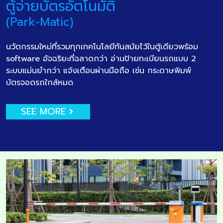
ตู้จ่ายบัตรอัตโนมัติ
(Park-Matic)
นวัตกรรมใหม่ที่รวมทุกเทคโนโลยีทันสมัยไว้ในตู้เดียวพร้อม
software อัจฉริยะที่ฉลาดกว่า อ่านป้ายทะเบียนรถแบบ 2
ระบบแม่นยำกว่า แจ้งเตือนผ่านมือถือ เช่น กระดาษพิมพ์
บัตรจอดรถใกล้หมด
SEE MORE