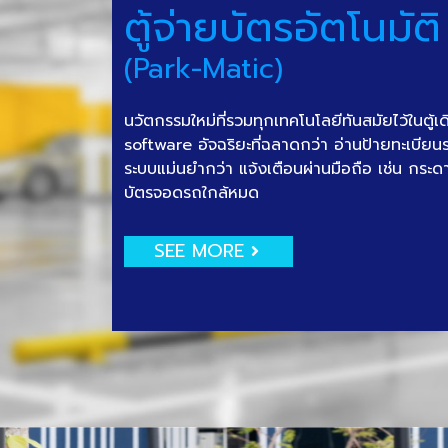
ตู้จ่ายบัตรอัตโนมัติ
(Park-Matic)
นวัตกรรมใหม่ที่รวมทุกเทคโนโลยีทันสมัยไว้ในตู้เ
software อัจฉริยะที่ฉลาดกว่า อ่านป้ายทะเบีย
ระบบแม่นยำกว่า แจ้งเตือนผ่านมือถือ เช่น กระด
บัตรจอดรถใกล้หมด
SEE MORE