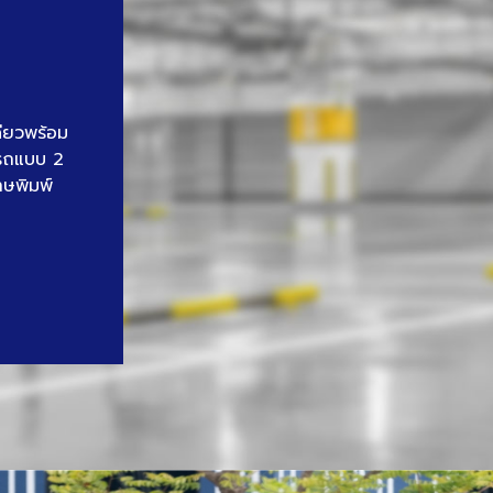
ดียวพร้อม
นรถแบบ 2
าษพิมพ์