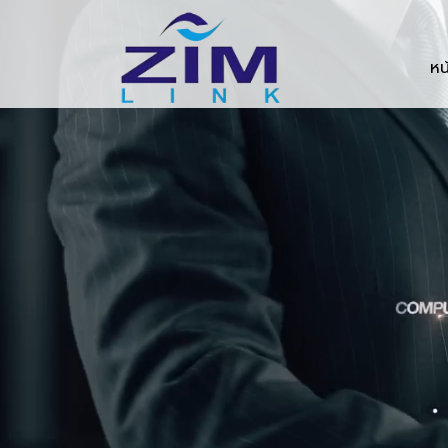
Zimlink.co.th
หน