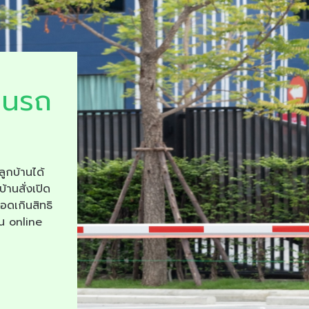
ยนรถ
ลูกบ้านได้
บ้านสั่งเปิด
จอดเกินสิทธิ
าน online