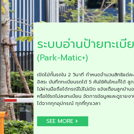
ระบบอ่านป้ายทะเบี
(Park-Matic+)
เปิดไม้กั้นรถใน 2 วินาที กำหนดจำนวนสิทธิแต่ละ
อิสระ บันทึกทะเบียนรถได้ 5 คันใช้คันไหนก็ได้ ลูก
ไม้ผ่านมือถือได้กรณีไม้ไม่เปิด แจ้งเตือนลูกบ้าน
หรือใช้รถไม่ลงทะเบียน จัดการข้อมูลและดูรายง
ได้จากทุกอุปกรณ์ ทุกที่ทุกเวลา
SEE MORE