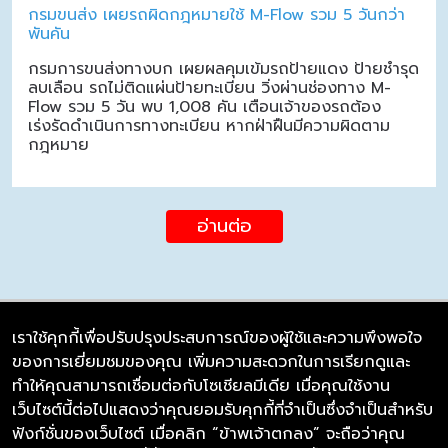
กรมขนส่ง เผยรถผิดกฎหมายใช้ M-Flow รวม 5 วันกว่า
พันคัน
กรมการขนส่งทางบก เผยผลคุมเข้มรถป้ายแดง ป้ายชำรุด
ลบเลือน รถไม่ติดแผ่นป้ายทะเบียน วิ่งผ่านช่องทาง M-
Flow รวม 5 วัน พบ 1,008 คัน เตือนเจ้าของรถต้อง
เร่งรัดดำเนินการทางทะเบียน หากฝ่าฝืนมีความผิดตาม
กฎหมาย
อ่านต่อ
เราใช้คุกกี้เพื่อปรับปรุงประสบการณ์ของผู้ใช้และความพึงพอใจ
ของการเยี่ยมชมของคุณ เพิ่มความสะดวกในการเรียกดูและ
บริษัท ซิมลิงค์ จำกัด
ทำให้คุณสามารถเชื่อมต่อกับโซเชียลมีเดีย เมื่อคุณใช้งาน
98/226 Bangrakyai-Baanmai Road,
เว็บไซต์นี้ต่อไปแสดงว่าคุณยอมรับคุกกี้ที่จำเป็นซึ่งจำเป็นสำหรับ
Bangyai, Nonthaburi 11140
ฟังก์ชั่นของเว็บไซต์ เมื่อคลิก “ข้าพเจ้าตกลง” จะถือว่าคุณ