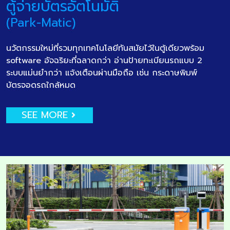
ตู้จ่ายบัตรอัตโนมัติ
(Park-Matic)
นวัตกรรมใหม่ที่รวมทุกเทคโนโลยีทันสมัยไว้ในตู้เดียวพร้อม
software อัจฉริยะที่ฉลาดกว่า อ่านป้ายทะเบียนรถแบบ 2
ระบบแม่นยำกว่า แจ้งเตือนผ่านมือถือ เช่น กระดาษพิมพ์
บัตรจอดรถใกล้หมด
SEE MORE