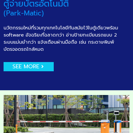
ตู้จ่ายบัตรอัตโนมัติ
(Park-Matic)
นวัตกรรมใหม่ที่รวมทุกเทคโนโลยีทันสมัยไว้ในตู้เดียวพร้อม
software อัจฉริยะที่ฉลาดกว่า อ่านป้ายทะเบียนรถแบบ 2
ระบบแม่นยำกว่า แจ้งเตือนผ่านมือถือ เช่น กระดาษพิมพ์
บัตรจอดรถใกล้หมด
SEE MORE