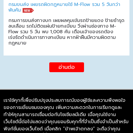
กรมขนส่ง เผยรถผิดกฎหมายใช้ M-Flow รวม 5 วันกว่า
พันคัน
กรมการขนส่งทางบก เผยผลคุมเข้มรถป้ายแดง ป้ายชำรุด
ลบเลือน รถไม่ติดแผ่นป้ายทะเบียน วิ่งผ่านช่องทาง M-
Flow รวม 5 วัน พบ 1,008 คัน เตือนเจ้าของรถต้อง
เร่งรัดดำเนินการทางทะเบียน หากฝ่าฝืนมีความผิดตาม
กฎหมาย
อ่านต่อ
เราใช้คุกกี้เพื่อปรับปรุงประสบการณ์ของผู้ใช้และความพึงพอใจ
ของการเยี่ยมชมของคุณ เพิ่มความสะดวกในการเรียกดูและ
บริษัท ซิมลิงค์ จำกัด
ทำให้คุณสามารถเชื่อมต่อกับโซเชียลมีเดีย เมื่อคุณใช้งาน
98/226 Bangrakyai-Baanmai Road,
เว็บไซต์นี้ต่อไปแสดงว่าคุณยอมรับคุกกี้ที่จำเป็นซึ่งจำเป็นสำหรับ
Bangyai, Nonthaburi 11140
ฟังก์ชั่นของเว็บไซต์ เมื่อคลิก “ข้าพเจ้าตกลง” จะถือว่าคุณ