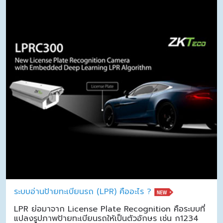
ระบบอ่านป้ายทะเบียนรถ (LPR) คืออะไร ?
LPR ย่อมาจาก License Plate Recognition คือระบบที่
แปลงรูปภาพป้ายทะเบียนรถให้เป็นตัวอักษร เช่น ก1234