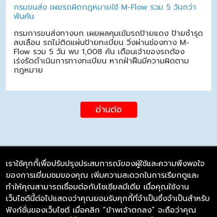
กรมขนส่ง เผยรถผิดกฎหมายใช้ M-Flow รวม 5 วันกว่า
พันคัน
กรมการขนส่งทางบก เผยผลคุมเข้มรถป้ายแดง ป้ายชำรุด
ลบเลือน รถไม่ติดแผ่นป้ายทะเบียน วิ่งผ่านช่องทาง M-
Flow รวม 5 วัน พบ 1,008 คัน เตือนเจ้าของรถต้อง
เร่งรัดดำเนินการทางทะเบียน หากฝ่าฝืนมีความผิดตาม
กฎหมาย
อ่านต่อ
เราใช้คุกกี้เพื่อปรับปรุงประสบการณ์ของผู้ใช้และความพึงพอใจ
ของการเยี่ยมชมของคุณ เพิ่มความสะดวกในการเรียกดูและ
บริษัท ซิมลิงค์ จำกัด
ทำให้คุณสามารถเชื่อมต่อกับโซเชียลมีเดีย เมื่อคุณใช้งาน
98/226 Bangrakyai-Baanmai Road,
เว็บไซต์นี้ต่อไปแสดงว่าคุณยอมรับคุกกี้ที่จำเป็นซึ่งจำเป็นสำหรับ
Bangyai, Nonthaburi 11140
ฟังก์ชั่นของเว็บไซต์ เมื่อคลิก “ข้าพเจ้าตกลง” จะถือว่าคุณ