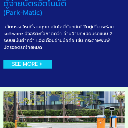
ตู้จ่ายบัตรอัตโนมัติ
(Park-Matic)
นวัตกรรมใหม่ที่รวมทุกเทคโนโลยีทันสมัยไว้ในตู้เดียวพร้อม
software อัจฉริยะที่ฉลาดกว่า อ่านป้ายทะเบียนรถแบบ 2
ระบบแม่นยำกว่า แจ้งเตือนผ่านมือถือ เช่น กระดาษพิมพ์
บัตรจอดรถใกล้หมด
SEE MORE