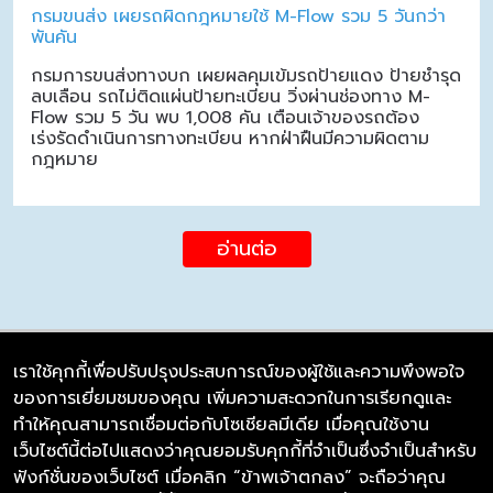
กรมขนส่ง เผยรถผิดกฎหมายใช้ M-Flow รวม 5 วันกว่า
พันคัน
กรมการขนส่งทางบก เผยผลคุมเข้มรถป้ายแดง ป้ายชำรุด
ลบเลือน รถไม่ติดแผ่นป้ายทะเบียน วิ่งผ่านช่องทาง M-
Flow รวม 5 วัน พบ 1,008 คัน เตือนเจ้าของรถต้อง
เร่งรัดดำเนินการทางทะเบียน หากฝ่าฝืนมีความผิดตาม
กฎหมาย
อ่านต่อ
เราใช้คุกกี้เพื่อปรับปรุงประสบการณ์ของผู้ใช้และความพึงพอใจ
ของการเยี่ยมชมของคุณ เพิ่มความสะดวกในการเรียกดูและ
บริษัท ซิมลิงค์ จำกัด
ทำให้คุณสามารถเชื่อมต่อกับโซเชียลมีเดีย เมื่อคุณใช้งาน
98/226 Bangrakyai-Baanmai Road,
เว็บไซต์นี้ต่อไปแสดงว่าคุณยอมรับคุกกี้ที่จำเป็นซึ่งจำเป็นสำหรับ
Bangyai, Nonthaburi 11140
ฟังก์ชั่นของเว็บไซต์ เมื่อคลิก “ข้าพเจ้าตกลง” จะถือว่าคุณ