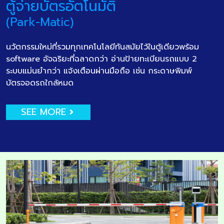
ตู้จ่ายบัตรอัตโนมัติ
(Park-Matic)
นวัตกรรมใหม่ที่รวมทุกเทคโนโลยีทันสมัยไว้ในตู้เดียวพร้อม
software อัจฉริยะที่ฉลาดกว่า อ่านป้ายทะเบียนรถแบบ 2
ระบบแม่นยำกว่า แจ้งเตือนผ่านมือถือ เช่น กระดาษพิมพ์
บัตรจอดรถใกล้หมด
SEE MORE