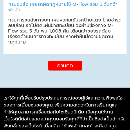
กรมขนส่ง เผยรถผิดกฎหมายใช้ M-Flow รวม 5 วันกว่า
พันคัน
กรมการขนส่งทางบก เผยผลคุมเข้มรถป้ายแดง ป้ายชำรุด
ลบเลือน รถไม่ติดแผ่นป้ายทะเบียน วิ่งผ่านช่องทาง M-
Flow รวม 5 วัน พบ 1,008 คัน เตือนเจ้าของรถต้อง
เร่งรัดดำเนินการทางทะเบียน หากฝ่าฝืนมีความผิดตาม
กฎหมาย
อ่านต่อ
เราใช้คุกกี้เพื่อปรับปรุงประสบการณ์ของผู้ใช้และความพึงพอใจ
ของการเยี่ยมชมของคุณ เพิ่มความสะดวกในการเรียกดูและ
บริษัท ซิมลิงค์ จำกัด
ทำให้คุณสามารถเชื่อมต่อกับโซเชียลมีเดีย เมื่อคุณใช้งาน
98/226 Bangrakyai-Baanmai Road,
เว็บไซต์นี้ต่อไปแสดงว่าคุณยอมรับคุกกี้ที่จำเป็นซึ่งจำเป็นสำหรับ
Bangyai, Nonthaburi 11140
ฟังก์ชั่นของเว็บไซต์ เมื่อคลิก “ข้าพเจ้าตกลง” จะถือว่าคุณ