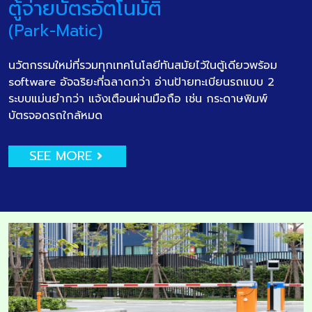
ตู้จ่ายบัตรอัตโนมัติ
(Park-Matic)
นวัตกรรมใหม่ที่รวมทุกเทคโนโลยีทันสมัยไว้ในตู้เดียวพร้อม
software อัจฉริยะที่ฉลาดกว่า อ่านป้ายทะเบียนรถแบบ 2
ระบบแม่นยำกว่า แจ้งเตือนผ่านมือถือ เช่น กระดาษพิมพ์
บัตรจอดรถใกล้หมด
SEE MORE