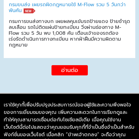
กรมขนส่ง เผยรถผิดกฎหมายใช้ M-Flow รวม 5 วันกว่า
พันคัน
กรมการขนส่งทางบก เผยผลคุมเข้มรถป้ายแดง ป้ายชำรุด
ลบเลือน รถไม่ติดแผ่นป้ายทะเบียน วิ่งผ่านช่องทาง M-
Flow รวม 5 วัน พบ 1,008 คัน เตือนเจ้าของรถต้อง
เร่งรัดดำเนินการทางทะเบียน หากฝ่าฝืนมีความผิดตาม
กฎหมาย
อ่านต่อ
เราใช้คุกกี้เพื่อปรับปรุงประสบการณ์ของผู้ใช้และความพึงพอใจ
ของการเยี่ยมชมของคุณ เพิ่มความสะดวกในการเรียกดูและ
บริษัท ซิมลิงค์ จำกัด
ทำให้คุณสามารถเชื่อมต่อกับโซเชียลมีเดีย เมื่อคุณใช้งาน
98/226 Bangrakyai-Baanmai Road,
เว็บไซต์นี้ต่อไปแสดงว่าคุณยอมรับคุกกี้ที่จำเป็นซึ่งจำเป็นสำหรับ
Bangyai, Nonthaburi 11140
ฟังก์ชั่นของเว็บไซต์ เมื่อคลิก “ข้าพเจ้าตกลง” จะถือว่าคุณ