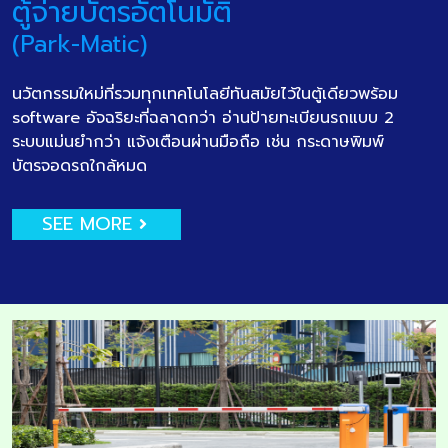
ตู้จ่ายบัตรอัตโนมัติ
(Park-Matic)
นวัตกรรมใหม่ที่รวมทุกเทคโนโลยีทันสมัยไว้ในตู้เดียวพร้อม
software อัจฉริยะที่ฉลาดกว่า อ่านป้ายทะเบียนรถแบบ 2
ระบบแม่นยำกว่า แจ้งเตือนผ่านมือถือ เช่น กระดาษพิมพ์
บัตรจอดรถใกล้หมด
SEE MORE