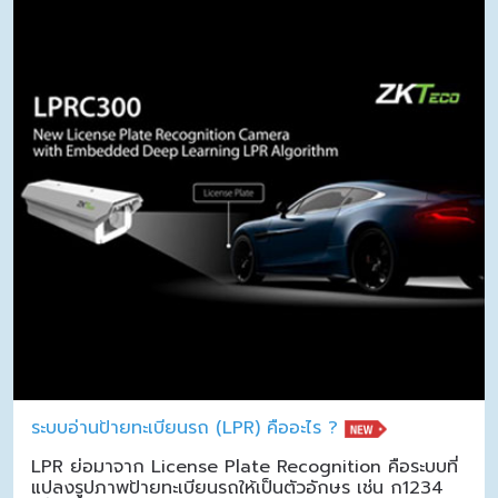
ระบบอ่านป้ายทะเบียนรถ (LPR) คืออะไร ?
LPR ย่อมาจาก License Plate Recognition คือระบบที่
แปลงรูปภาพป้ายทะเบียนรถให้เป็นตัวอักษร เช่น ก1234