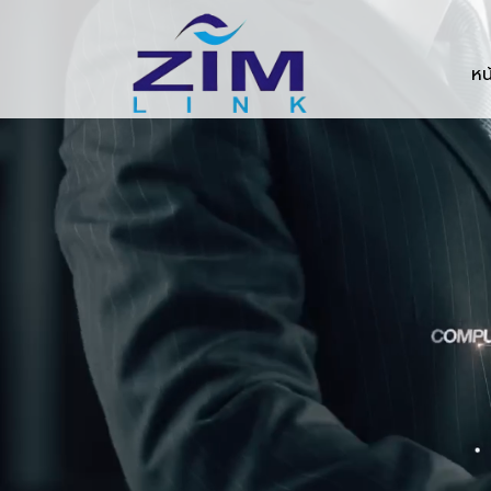
Zimlink.co.th
หน