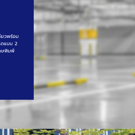
ดียวพร้อม
นรถแบบ 2
าษพิมพ์