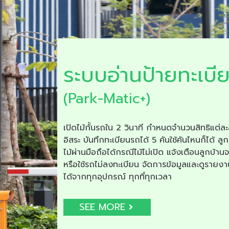
ระบบอ่านป้ายทะเบี
(Park-Matic+)
เปิดไม้กั้นรถใน 2 วินาที กำหนดจำนวนสิทธิแต่ละ
อิสระ บันทึกทะเบียนรถได้ 5 คันใช้คันไหนก็ได้ ลูก
ไม้ผ่านมือถือได้กรณีไม้ไม่เปิด แจ้งเตือนลูกบ้าน
หรือใช้รถไม่ลงทะเบียน จัดการข้อมูลและดูรายง
ได้จากทุกอุปกรณ์ ทุกที่ทุกเวลา
SEE MORE