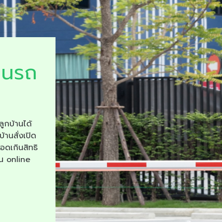
ยนรถ
ลูกบ้านได้
บ้านสั่งเปิด
จอดเกินสิทธิ
าน online