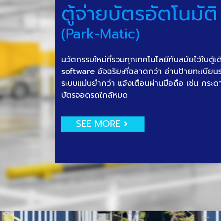
ตู้จ่ายบัตรอัตโนมัติ
(Park-Matic)
นวัตกรรมใหม่ที่รวมทุกเทคโนโลยีทันสมัยไว้ในตู้เ
software อัจฉริยะที่ฉลาดกว่า อ่านป้ายทะเบีย
ระบบแม่นยำกว่า แจ้งเตือนผ่านมือถือ เช่น กระด
บัตรจอดรถใกล้หมด
SEE MORE