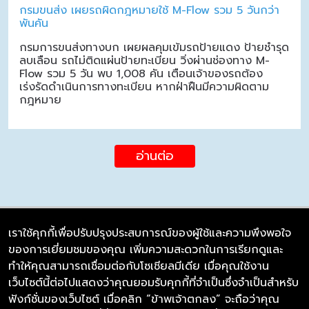
กรมขนส่ง เผยรถผิดกฎหมายใช้ M-Flow รวม 5 วันกว่า
พันคัน
กรมการขนส่งทางบก เผยผลคุมเข้มรถป้ายแดง ป้ายชำรุด
ลบเลือน รถไม่ติดแผ่นป้ายทะเบียน วิ่งผ่านช่องทาง M-
Flow รวม 5 วัน พบ 1,008 คัน เตือนเจ้าของรถต้อง
เร่งรัดดำเนินการทางทะเบียน หากฝ่าฝืนมีความผิดตาม
กฎหมาย
อ่านต่อ
เราใช้คุกกี้เพื่อปรับปรุงประสบการณ์ของผู้ใช้และความพึงพอใจ
ของการเยี่ยมชมของคุณ เพิ่มความสะดวกในการเรียกดูและ
บริษัท ซิมลิงค์ จำกัด
ทำให้คุณสามารถเชื่อมต่อกับโซเชียลมีเดีย เมื่อคุณใช้งาน
98/226 Bangrakyai-Baanmai Road,
เว็บไซต์นี้ต่อไปแสดงว่าคุณยอมรับคุกกี้ที่จำเป็นซึ่งจำเป็นสำหรับ
Bangyai, Nonthaburi 11140
ฟังก์ชั่นของเว็บไซต์ เมื่อคลิก “ข้าพเจ้าตกลง” จะถือว่าคุณ