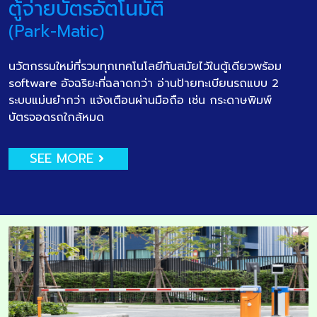
ตู้จ่ายบัตรอัตโนมัติ
(Park-Matic)
นวัตกรรมใหม่ที่รวมทุกเทคโนโลยีทันสมัยไว้ในตู้เดียวพร้อม
software อัจฉริยะที่ฉลาดกว่า อ่านป้ายทะเบียนรถแบบ 2
ระบบแม่นยำกว่า แจ้งเตือนผ่านมือถือ เช่น กระดาษพิมพ์
บัตรจอดรถใกล้หมด
SEE MORE