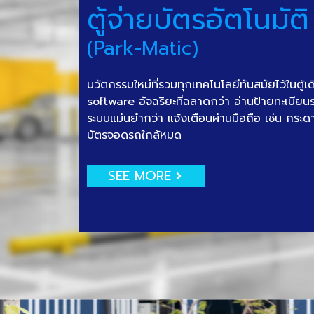
ตู้จ่ายบัตรอัตโนมัติ
(Park-Matic)
นวัตกรรมใหม่ที่รวมทุกเทคโนโลยีทันสมัยไว้ในตู้เ
software อัจฉริยะที่ฉลาดกว่า อ่านป้ายทะเบีย
ระบบแม่นยำกว่า แจ้งเตือนผ่านมือถือ เช่น กระด
บัตรจอดรถใกล้หมด
SEE MORE