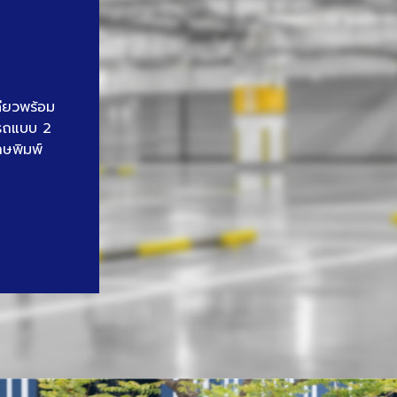
ดียวพร้อม
นรถแบบ 2
าษพิมพ์