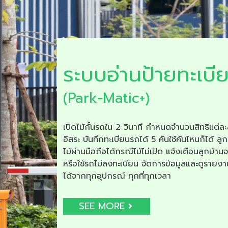
ระบบอ่านป้ายทะเบี
(Park-Matic+)
เปิดไม้กั้นรถใน 2 วินาที กำหนดจำนวนสิทธิแต่ละ
อิสระ บันทึกทะเบียนรถได้ 5 คันใช้คันไหนก็ได้ ลูก
ไม้ผ่านมือถือได้กรณีไม้ไม่เปิด แจ้งเตือนลูกบ้าน
หรือใช้รถไม่ลงทะเบียน จัดการข้อมูลและดูรายง
ได้จากทุกอุปกรณ์ ทุกที่ทุกเวลา
SEE MORE