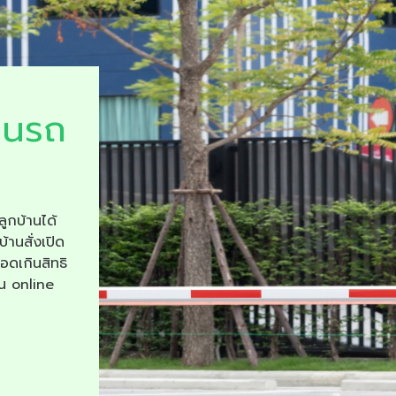
ยนรถ
ลูกบ้านได้
บ้านสั่งเปิด
จอดเกินสิทธิ
าน online