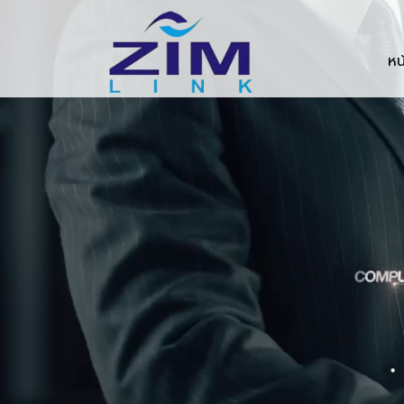
Zimlink.co.th
หน