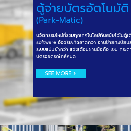
ตู้จ่ายบัตรอัตโนมัติ
(Park-Matic)
นวัตกรรมใหม่ที่รวมทุกเทคโนโลยีทันสมัยไว้ในตู้เ
software อัจฉริยะที่ฉลาดกว่า อ่านป้ายทะเบีย
ระบบแม่นยำกว่า แจ้งเตือนผ่านมือถือ เช่น กระด
บัตรจอดรถใกล้หมด
SEE MORE