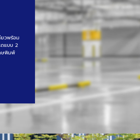
ดียวพร้อม
นรถแบบ 2
าษพิมพ์