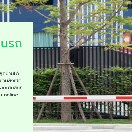
ยนรถ
ลูกบ้านได้
บ้านสั่งเปิด
จอดเกินสิทธิ
าน online