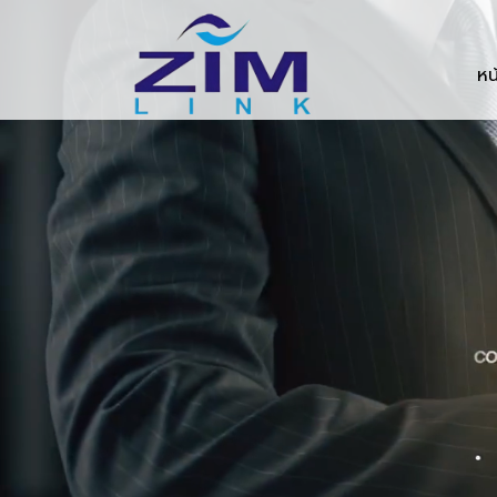
Zimlink.co.th
หน