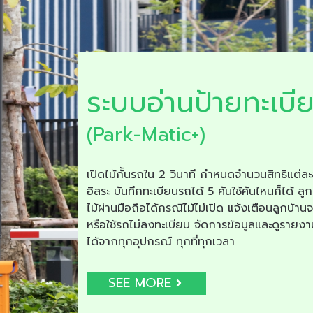
ระบบอ่านป้ายทะเบี
(Park-Matic+)
เปิดไม้กั้นรถใน 2 วินาที กำหนดจำนวนสิทธิแต่ละ
อิสระ บันทึกทะเบียนรถได้ 5 คันใช้คันไหนก็ได้ ลูก
ไม้ผ่านมือถือได้กรณีไม้ไม่เปิด แจ้งเตือนลูกบ้าน
หรือใช้รถไม่ลงทะเบียน จัดการข้อมูลและดูรายง
ได้จากทุกอุปกรณ์ ทุกที่ทุกเวลา
SEE MORE