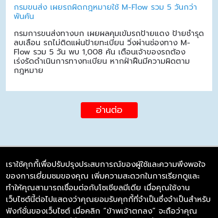
กรมขนส่ง เผยรถผิดกฎหมายใช้ M-Flow รวม 5 วันกว่า
พันคัน
กรมการขนส่งทางบก เผยผลคุมเข้มรถป้ายแดง ป้ายชำรุด
ลบเลือน รถไม่ติดแผ่นป้ายทะเบียน วิ่งผ่านช่องทาง M-
Flow รวม 5 วัน พบ 1,008 คัน เตือนเจ้าของรถต้อง
เร่งรัดดำเนินการทางทะเบียน หากฝ่าฝืนมีความผิดตาม
กฎหมาย
อ่านต่อ
เราใช้คุกกี้เพื่อปรับปรุงประสบการณ์ของผู้ใช้และความพึงพอใจ
ของการเยี่ยมชมของคุณ เพิ่มความสะดวกในการเรียกดูและ
บริษัท ซิมลิงค์ จำกัด
ทำให้คุณสามารถเชื่อมต่อกับโซเชียลมีเดีย เมื่อคุณใช้งาน
98/226 Bangrakyai-Baanmai Road,
เว็บไซต์นี้ต่อไปแสดงว่าคุณยอมรับคุกกี้ที่จำเป็นซึ่งจำเป็นสำหรับ
Bangyai, Nonthaburi 11140
ฟังก์ชั่นของเว็บไซต์ เมื่อคลิก “ข้าพเจ้าตกลง” จะถือว่าคุณ