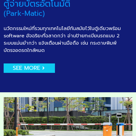
ตู้จ่ายบัตรอัตโนมัติ
(Park-Matic)
นวัตกรรมใหม่ที่รวมทุกเทคโนโลยีทันสมัยไว้ในตู้เดียวพร้อม
software อัจฉริยะที่ฉลาดกว่า อ่านป้ายทะเบียนรถแบบ 2
ระบบแม่นยำกว่า แจ้งเตือนผ่านมือถือ เช่น กระดาษพิมพ์
บัตรจอดรถใกล้หมด
SEE MORE