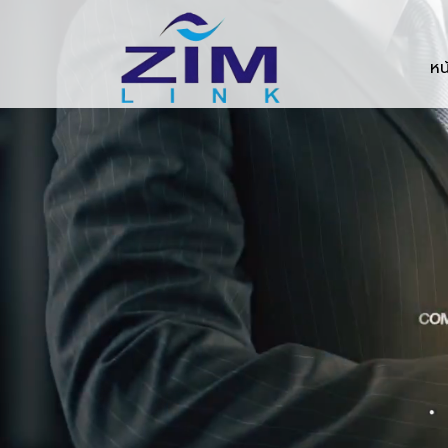
Zimlink.co.th
หน