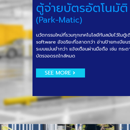
ตู้จ่ายบัตรอัตโนมัติ
(Park-Matic)
นวัตกรรมใหม่ที่รวมทุกเทคโนโลยีทันสมัยไว้ในตู้เ
software อัจฉริยะที่ฉลาดกว่า อ่านป้ายทะเบีย
ระบบแม่นยำกว่า แจ้งเตือนผ่านมือถือ เช่น กระด
บัตรจอดรถใกล้หมด
SEE MORE