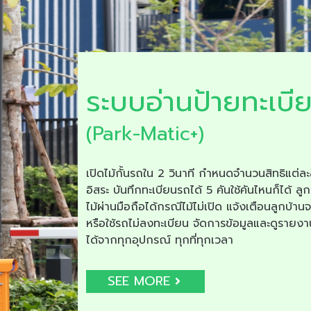
ระบบอ่านป้ายทะเบี
(Park-Matic+)
เปิดไม้กั้นรถใน 2 วินาที กำหนดจำนวนสิทธิแต่ละ
อิสระ บันทึกทะเบียนรถได้ 5 คันใช้คันไหนก็ได้ ลูก
ไม้ผ่านมือถือได้กรณีไม้ไม่เปิด แจ้งเตือนลูกบ้าน
หรือใช้รถไม่ลงทะเบียน จัดการข้อมูลและดูรายง
ได้จากทุกอุปกรณ์ ทุกที่ทุกเวลา
SEE MORE