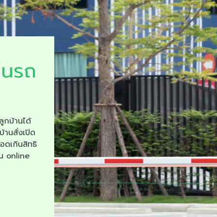
ยนรถ
ลูกบ้านได้
บ้านสั่งเปิด
จอดเกินสิทธิ
าน online