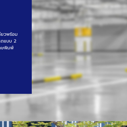
ดียวพร้อม
นรถแบบ 2
าษพิมพ์