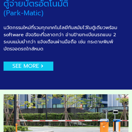
ตู้จ่ายบัตรอัตโนมัติ
(Park-Matic)
นวัตกรรมใหม่ที่รวมทุกเทคโนโลยีทันสมัยไว้ในตู้เดียวพร้อม
software อัจฉริยะที่ฉลาดกว่า อ่านป้ายทะเบียนรถแบบ 2
ระบบแม่นยำกว่า แจ้งเตือนผ่านมือถือ เช่น กระดาษพิมพ์
บัตรจอดรถใกล้หมด
SEE MORE