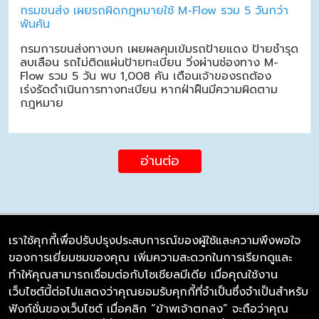
กรมขนส่ง เผยรถผิดกฎหมายใช้ M-Flow รวม 5 วันกว่า
พันคัน
กรมการขนส่งทางบก เผยผลคุมเข้มรถป้ายแดง ป้ายชำรุด
ลบเลือน รถไม่ติดแผ่นป้ายทะเบียน วิ่งผ่านช่องทาง M-
Flow รวม 5 วัน พบ 1,008 คัน เตือนเจ้าของรถต้อง
เร่งรัดดำเนินการทางทะเบียน หากฝ่าฝืนมีความผิดตาม
กฎหมาย
อ่านต่อ
เราใช้คุกกี้เพื่อปรับปรุงประสบการณ์ของผู้ใช้และความพึงพอใจ
ของการเยี่ยมชมของคุณ เพิ่มความสะดวกในการเรียกดูและ
บริษัท ซิมลิงค์ จำกัด
ทำให้คุณสามารถเชื่อมต่อกับโซเชียลมีเดีย เมื่อคุณใช้งาน
98/226 Bangrakyai-Baanmai Road,
เว็บไซต์นี้ต่อไปแสดงว่าคุณยอมรับคุกกี้ที่จำเป็นซึ่งจำเป็นสำหรับ
Bangyai, Nonthaburi 11140
ฟังก์ชั่นของเว็บไซต์ เมื่อคลิก “ข้าพเจ้าตกลง” จะถือว่าคุณ