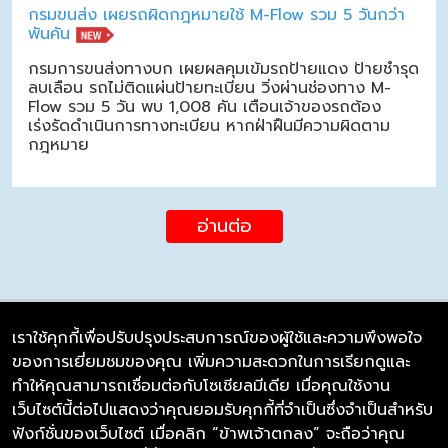
กรมขนส่ง เผยรถผิดกฎหมายใช้ M-Flow รวม 5 วันกว่า
พันคัน
กรมการขนส่งทางบก เผยผลคุมเข้มรถป้ายแดง ป้ายชำรุด
ลบเลือน รถไม่ติดแผ่นป้ายทะเบียน วิ่งผ่านช่องทาง M-
Flow รวม 5 วัน พบ 1,008 คัน เตือนเจ้าของรถต้อง
เร่งรัดดำเนินการทางทะเบียน หากฝ่าฝืนมีความผิดตาม
กฎหมาย
อ่านต่อ
เราใช้คุกกี้เพื่อปรับปรุงประสบการณ์ของผู้ใช้และความพึงพอใจ
ของการเยี่ยมชมของคุณ เพิ่มความสะดวกในการเรียกดูและ
บริษัท ซิมลิงค์ จำกัด
ทำให้คุณสามารถเชื่อมต่อกับโซเชียลมีเดีย เมื่อคุณใช้งาน
98/226 Bangrakyai-Baanmai Road,
เว็บไซต์นี้ต่อไปแสดงว่าคุณยอมรับคุกกี้ที่จำเป็นซึ่งจำเป็นสำหรับ
Bangyai, Nonthaburi 11140
ฟังก์ชั่นของเว็บไซต์ เมื่อคลิก “ข้าพเจ้าตกลง” จะถือว่าคุณ