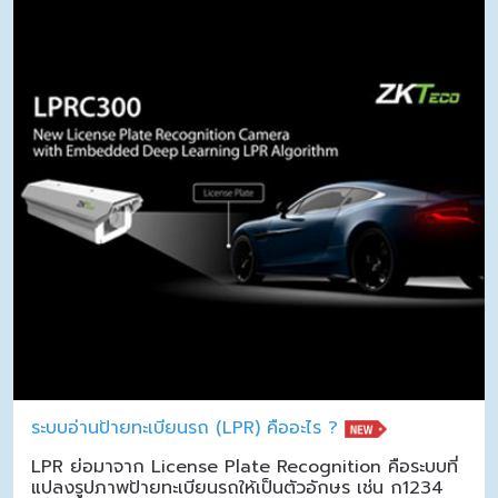
ระบบอ่านป้ายทะเบียนรถ (LPR) คืออะไร ?
LPR ย่อมาจาก License Plate Recognition คือระบบที่
แปลงรูปภาพป้ายทะเบียนรถให้เป็นตัวอักษร เช่น ก1234