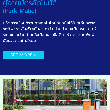
ตู้จ่ายบัตรอัตโนมัติ
(Park-Matic)
นวัตกรรมใหม่ที่รวมทุกเทคโนโลยีทันสมัยไว้ในตู้เดียวพร้อม
software อัจฉริยะที่ฉลาดกว่า อ่านป้ายทะเบียนรถแบบ 2
ระบบแม่นยำกว่า แจ้งเตือนผ่านมือถือ เช่น กระดาษพิมพ์
บัตรจอดรถใกล้หมด
SEE MORE