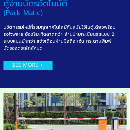
ตู้จ่ายบัตรอัตโนมัติ
(Park-Matic)
นวัตกรรมใหม่ที่รวมทุกเทคโนโลยีทันสมัยไว้ในตู้เดียวพร้อม
software อัจฉริยะที่ฉลาดกว่า อ่านป้ายทะเบียนรถแบบ 2
ระบบแม่นยำกว่า แจ้งเตือนผ่านมือถือ เช่น กระดาษพิมพ์
บัตรจอดรถใกล้หมด
SEE MORE