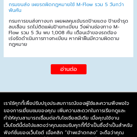
กรมขนส่ง เผยรถผิดกฎหมายใช้ M-Flow รวม 5 วันกว่า
พันคัน
กรมการขนส่งทางบก เผยผลคุมเข้มรถป้ายแดง ป้ายชำรุด
ลบเลือน รถไม่ติดแผ่นป้ายทะเบียน วิ่งผ่านช่องทาง M-
Flow รวม 5 วัน พบ 1,008 คัน เตือนเจ้าของรถต้อง
เร่งรัดดำเนินการทางทะเบียน หากฝ่าฝืนมีความผิดตาม
กฎหมาย
อ่านต่อ
เราใช้คุกกี้เพื่อปรับปรุงประสบการณ์ของผู้ใช้และความพึงพอใจ
ของการเยี่ยมชมของคุณ เพิ่มความสะดวกในการเรียกดูและ
บริษัท ซิมลิงค์ จำกัด
ทำให้คุณสามารถเชื่อมต่อกับโซเชียลมีเดีย เมื่อคุณใช้งาน
98/226 Bangrakyai-Baanmai Road,
เว็บไซต์นี้ต่อไปแสดงว่าคุณยอมรับคุกกี้ที่จำเป็นซึ่งจำเป็นสำหรับ
Bangyai, Nonthaburi 11140
ฟังก์ชั่นของเว็บไซต์ เมื่อคลิก “ข้าพเจ้าตกลง” จะถือว่าคุณ